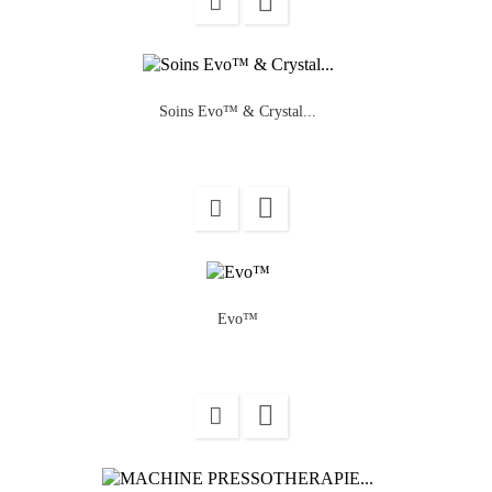

Soins Evo™ & Crystal...

Evo™
