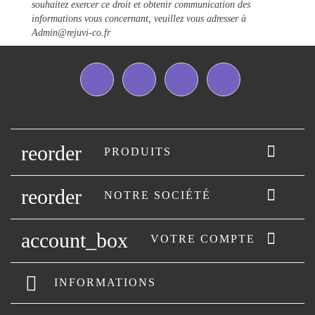
souhaitez exercer ce droit et obtenir communication des
informations vous concernant, veuillez vous adresser à
Admin@rejuvi-co.fr
Facebook
Twitter
YouTube
Instagram
reorder

PRODUITS
reorder

NOTRE SOCIÉTÉ
account_box

VOTRE COMPTE
INFORMATIONS