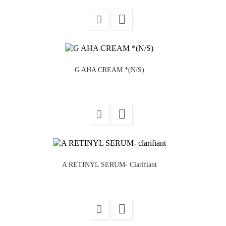

G AHA CREAM *(N/S)

A RETINYL SERUM- Clarifiant
