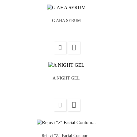
G AHA SERUM

A NIGHT GEL

Rejuvi "z" Facial Contour...