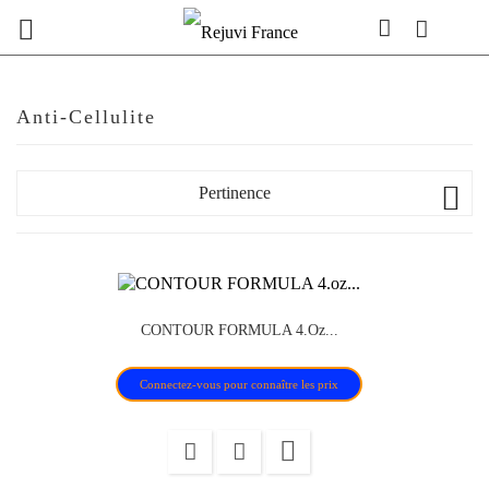

Anti-Cellulite

Pertinence
CONTOUR FORMULA 4.oz...
Connectez-vous pour connaître les prix
