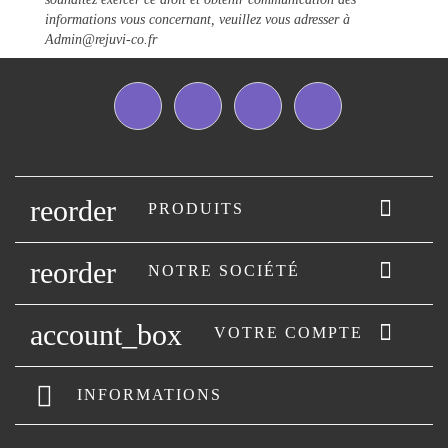
informations vous concernant, veuillez vous adresser à
Admin@rejuvi-co.fr
Facebook
Twitter
YouTube
Instagram
reorder

PRODUITS
reorder

NOTRE SOCIÉTÉ
account_box

VOTRE COMPTE
INFORMATIONS