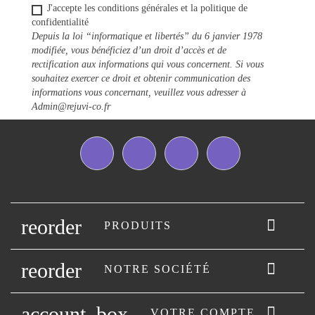
J'accepte les conditions générales et la politique de
confidentialité
Depuis la loi “informatique et libertés” du 6 janvier 1978
modifiée, vous bénéficiez d’un droit d’accès et de
rectification aux informations qui vous concernent. Si vous
souhaitez exercer ce droit et obtenir communication des
informations vous concernant, veuillez vous adresser à
Admin@rejuvi-co.fr
Facebook
Twitter
YouTube
Instagram
reorder

PRODUITS
reorder

NOTRE SOCIÉTÉ
account_box

VOTRE COMPTE