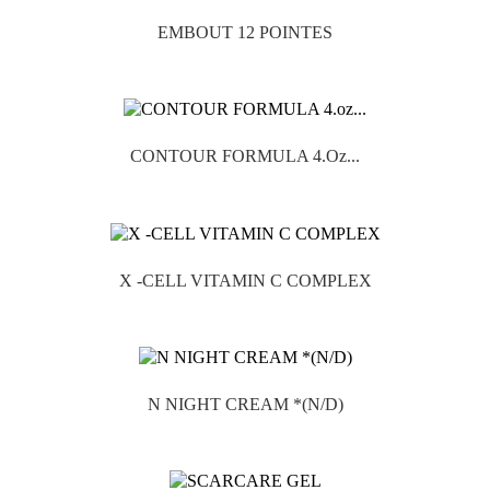
EMBOUT 12 POINTES

CONTOUR FORMULA 4.oz...

X -CELL VITAMIN C COMPLEX

N NIGHT CREAM *(N/D)
