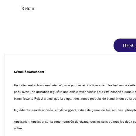
Retour
DESC
Sérum éclaircissant
Un traitement éclaircissant intensif primé pour éclaircir efficacement les taches de viei
peau avec une utilisation régulière une amélioration visible peut être observée dans 
blanchissante Rejuvi w ainsi que la plupart des autres produits de blanchiment de la p
Ingrédients: eau désionisée, éthylène glycol, extrait de germe de blé, arbutine, phosp
Application: Appliquer sur la zone nettoyée du visage tous les soirs ou tous les deux so
utilisé.