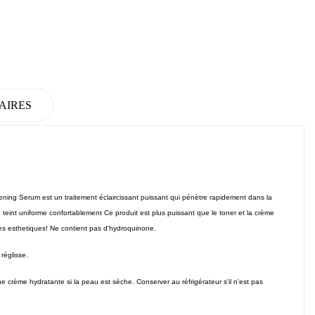
AIRES
ghtening Serum est un traitement éclaircissant puissant qui pénètre rapidement dans la
un teint uniforme confortablement Ce produit est plus puissant que le toner et la crème
les esthetiques!
Ne contient pas d'hydroquinone.
réglisse.
ne crème hydratante si la peau est sèche.
Conserver au réfrigérateur s'il n'est pas