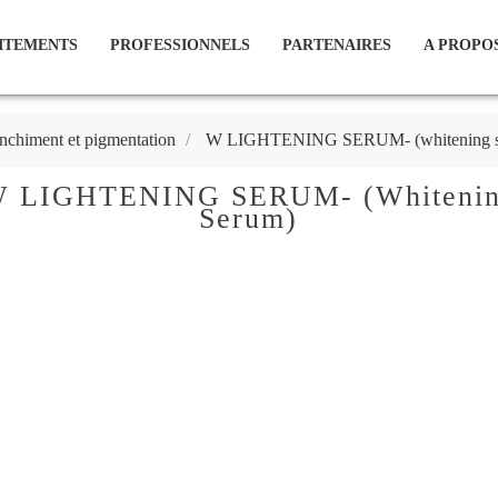
ITEMENTS
PROFESSIONNELS
PARTENAIRES
A PROPOS
nchiment et pigmentation
W LIGHTENING SERUM- (whitening s
 LIGHTENING SERUM- (whiteni
Serum)
Connectez-vous pour connaître les prix