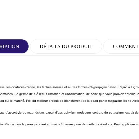
RIPTION
DÉTAILS DU PRODUIT
COMMENT
llesse, les cicatrices d'acné, les taches solaires et autres formes d'hyperpigménation. Rejuvi w Li
2 semaines.
Le germe de blé réduit l'irritation et l'inflammation, de sorte que vous pouvez obtenir 
eau sur le marché.
Prix ​​du meilleur produit de blanchiment de la peau par le magazine les nouvel
hate d'ascorbyle de magnésium, extrait d'ascrophyllum nodosum, sorbate de potassium, extrait de 
irs.
Gardez sur la peau pendant au moins 6 heures pour de meilleurs résultats.
Peut appliquer u