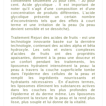
contiennent seulement 20 pour cent.
- 30 pour
cent.
Acide glycolique .
Il est important de
noter qu'il s'agit d'une composition et d'une
concentration de produits différentes.
L'acide
glycolique présente un certain nombre
d'inconvénients tels que des effets à court
terme et une irritation de la peau (la peau
devient sensible et se dessèche).
Traitement Rejuvi des acides de fruits - est une
technologie innovante basée sur la dernière
technologie, contenant des acides alpha et bêta
hydroxyle.
Les sels et esters complexes
d'acides de fruits ont des propriétés
apaisantes, donnent à la peau une douceur et
un confort pendant les traitements, les
liposomes hydratent intensément la peau: la
peau à travers la couche superficielle tombe
dans l'épiderme des cellules de la peau et
remplit les ingrédients nourrissants et
hydratants nécessaires .
En d'autres termes,
les liposomes éliminent les substances actives
dans les couches les plus profondes de
l'épiderme et du derme même.
Les liposomes
améliorent la texture de la peau et la rend plus
lisse, plus souple et lui donne de la vitalité.