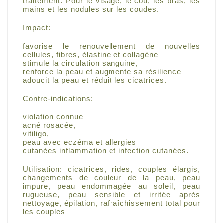
traitement.
Pour le visage, le cou, les bras, les
mains et les nodules sur les coudes.
Impact:
favorise le renouvellement de nouvelles
cellules, fibres, élastine et collagène
stimule la circulation sanguine,
renforce la peau et augmente sa résilience
adoucit la peau et réduit les cicatrices.
Contre-indications:
violation connue
acné rosacée,
vitiligo,
peau avec eczéma et allergies
cutanées inflammation et infection cutanées.
Utilisation: cicatrices, rides, couples élargis,
changements de couleur de la peau, peau
impure, peau endommagée au soleil, peau
rugueuse, peau sensible et irritée après
nettoyage, épilation, rafraîchissement total pour
les couples